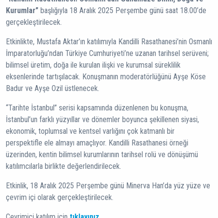
Kurumlar”
başlığıyla 18 Aralık 2025 Perşembe günü saat 18.00’de
gerçekleştirilecek.
Etkinlikte, Mustafa Aktar’ın katılımıyla Kandilli Rasathanesi’nin Osmanlı
İmparatorluğu’ndan Türkiye Cumhuriyeti’ne uzanan tarihsel serüveni;
bilimsel üretim, doğa ile kurulan ilişki ve kurumsal süreklilik
eksenlerinde tartışılacak. Konuşmanın moderatörlüğünü Ayşe Köse
Badur ve Ayşe Ozil üstlenecek.
“Tarihte İstanbul” serisi kapsamında düzenlenen bu konuşma,
İstanbul’un farklı yüzyıllar ve dönemler boyunca şekillenen siyasi,
ekonomik, toplumsal ve kentsel varlığını çok katmanlı bir
perspektifle ele almayı amaçlıyor. Kandilli Rasathanesi örneği
üzerinden, kentin bilimsel kurumlarının tarihsel rolü ve dönüşümü
katılımcılarla birlikte değerlendirilecek.
Etkinlik, 18 Aralık 2025 Perşembe günü Minerva Han’da yüz yüze ve
çevrim içi olarak gerçekleştirilecek.
Çevrimiçi katılım için
tıklayınız
.