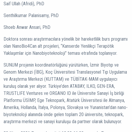
Saif Ullah (Afridi), PhD
Senthilkumar Palanisamy, PhD
Shoeb Anwar Ansari, PhD
Doktora sonrası araştırmacılara yönelik bir hareketlilik burs programı
olan NanoBio4Can alt projeleri, “Kanserde Yenilikçi Terapötik
Yaklaşımlar için Nanobiyoteknoloji” teması etrafında toplanıyor.
SUNUM projenin koordinatörlüğünü yürütürken, İzmir Biyotıp ve
Genom Merkezi (İBG), Koç Üniversitesi Translasyonel Tıp Uygulama
ve Araştırma Merkezi (KUTTAM) ve TÜBİTAK-MAM uygulayıcı
kuruluş olarak yer alıyor. Türkiye’den ATABAY, ILKO, GEN-ERA,
TRUSTLIFE Ventures ve ORGANO ID ile Üniversite Sanayi İş birliği
Platformu ÜSİMP, Ege Teknopark, Atatürk Üniversitesi ile Almanya,
Amerika, Hollanda, İtalya, Polonya, Slovakya ve Yunanistan'dan nano-
biyoteknoloji alanında önde gelen toplam 20 üniversite, teknopark,
araştırma merkezi ve sanayi kuruluşu da partner olarak bulunuyor.