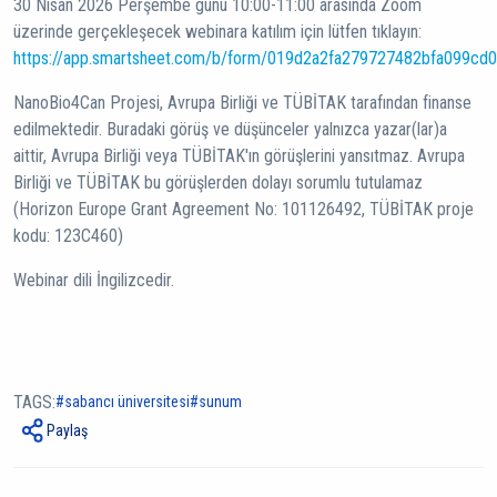
30 Nisan 2026 Perşembe günü 10:00-11:00 arasında Zoom
üzerinde gerçekleşecek webinara katılım için lütfen tıklayın:
https://app.smartsheet.com/b/form/019d2a2fa279727482bfa099cd
NanoBio4Can Projesi, Avrupa Birliği ve TÜBİTAK tarafından finanse
edilmektedir. Buradaki görüş ve düşünceler yalnızca yazar(lar)a
aittir, Avrupa Birliği veya TÜBİTAK'ın görüşlerini yansıtmaz. Avrupa
Birliği ve TÜBİTAK bu görüşlerden dolayı sorumlu tutulamaz
(Horizon Europe Grant Agreement No: 101126492, TÜBİTAK proje
kodu: 123C460)
Webinar dili İngilizcedir.
TAGS:
sabancı üniversitesi
sunum
Paylaş