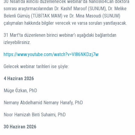
30 Nisan’da ikincisi düzenlenecek webinar’da NanoBio4Can doktora
sonrası araştırmacılarından Dr. Kashif Maroof (SUNUM), Dr. Melike
Belenli Gümüş (TÜBİTAK MAM) ve Dr. Mina Masoudi (SUNUM)
çalışmaları hakkında bilgiler verecek ve varsa soruları yanıtlayacak.
31 Mart'ta düzenlenen birinci webinar’ı aşağıdaki bağlantıdan
izleyebilirsiniz.
https://www.youtube.com/watch?v=VI86NKDzj7w
Gelecek webinar tarihleri ise şöyle:
4 Haziran 2026
Müge Özkan, PhD
Nemany Abdelhamid Nemany Hanafy, PhD
Noor Hamizah Binti Suhaimi, PhD
30 Haziran 2026