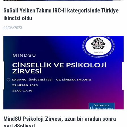
SuSail Yelken Takımı IRC-II kategorisinde Türkiye
ikincisi oldu
04/05/2023
MindSU Psikoloji Zirvesi, uzun bir aradan sonra
geri dönüyor!