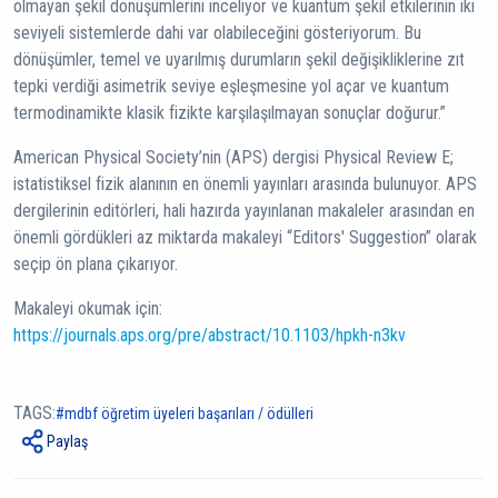
olmayan şekil dönüşümlerini inceliyor ve kuantum şekil etkilerinin iki
seviyeli sistemlerde dahi var olabileceğini gösteriyorum. Bu
dönüşümler, temel ve uyarılmış durumların şekil değişikliklerine zıt
tepki verdiği asimetrik seviye eşleşmesine yol açar ve kuantum
termodinamikte klasik fizikte karşılaşılmayan sonuçlar doğurur.”
American Physical Society’nin (APS) dergisi Physical Review E;
istatistiksel fizik alanının en önemli yayınları arasında bulunuyor. APS
dergilerinin editörleri, hali hazırda yayınlanan makaleler arasından en
önemli gördükleri az miktarda makaleyi “Editors' Suggestion” olarak
seçip ön plana çıkarıyor.
Makaleyi okumak için:
https://journals.aps.org/pre/abstract/10.1103/hpkh-n3kv
TAGS:
mdbf öğretim üyeleri başarıları / ödülleri
Paylaş