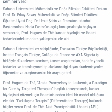
seminer verdi.
Sabancı Üniversitesi Mühendislik ve Doğa Bilimleri Fakültesi Dekanı
Prof. Dr. Erkay Savaş, Mühendislik ve Doğa Bilimleri Fakültesi
Öğretim Üyesi Doç. Dr. Umut Şahin ve Fransa’nın İstanbul
Başkonsolosu Nadia Fanton’un açılış konuşmalarıyla başlayan
seminerde; Prof. Hugues de Thé, kanser biyolojisi ve lösemi
tedavilerindeki modern yaklaşımları ele aldı.
Sabancı Üniversitesi ev sahipliğinde, Fransa'nın Türkiye Büyükelçiliği,
Institut Français Türkiye, Collège de France ve AXA Sigorta iş
birliğiyle düzenlenen seminer; kanser araştırmaları, hedefe yönelik
tedaviler ve translasyonel tıp alanlarına ilgi duyan akademisyenler,
öğrenciler ve araştırmacıları bir araya getirdi.
Prof. Hugues de Thé; “Acute Promyelocytic Leukemia, a Paradigm
for Cure by Targeted Therapies” başlıklı konuşmasında; kanser
biyolojisini çözmek için löseminin neden ideal bir model olduğunu
ele aldı. "Farklılaşma Terapisi" (Differentiation Therapy) hakkında
bilgiler veren Prof. de Thé, Akut Promiyelositik Lösemi (APL)