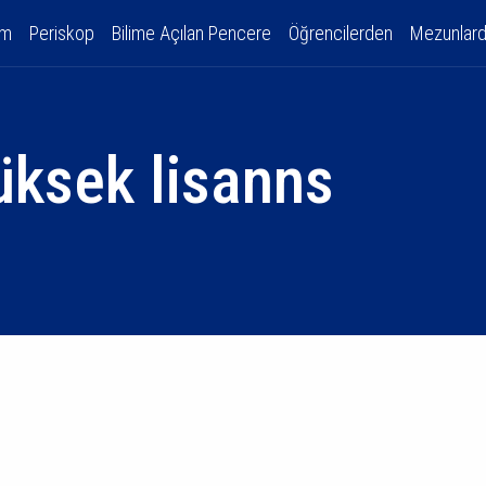
am
Periskop
Bilime Açılan Pencere
Öğrencilerden
Mezunlar
üksek lisanns