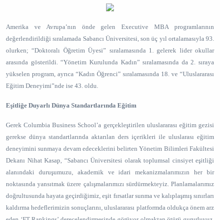
Amerika ve Avrupa’nın önde gelen Executive MBA programlarının
değerlendirildiği sıralamada Sabancı Üniversitesi, son üç yıl ortalamasıyla 93.
olurken; “Doktoralı Öğretim Üyesi” sıralamasında 1. gelerek lider okullar
arasında gösterildi. “Yönetim Kurulunda Kadın” sıralamasında da 2. sıraya
yükselen program, ayrıca “Kadın Öğrenci” sıralamasında 18. ve “Uluslararası
Eğitim Deneyimi”nde ise 43. oldu.
Eşitliğe Duyarlı Dünya Standartlarında Eğitim
Gerek Columbia Business School’a gerçekleştirilen uluslararası eğitim gezisi
gerekse dünya standartlarında aktarılan ders içerikleri ile uluslarası eğitim
deneyimini sunmaya devam edeceklerini belirten Yönetim Bilimleri Fakültesi
Dekanı Nihat Kasap, “Sabancı Üniversitesi olarak toplumsal cinsiyet eşitliği
alanındaki duruşumuzu, akademik ve idari mekanizmalarımızın her bir
noktasında yansıtmak üzere çalışmalarımızı sürdürmekteyiz. Planlamalarımız
doğrultusunda hayata geçirdiğimiz, eşit fırsatlar sunma ve kalıplaşmış sınırları
kaldırma hedeflerimizin sonuçlarını, uluslararası platformda oldukça önem arz
eden ‘FT Rankings’ derecelendirmesinde görüyor olmaktan ötürü gururluyuz.