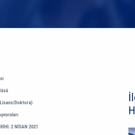
si
tüsü
İl
Lisans/Doktora)
H
şvuruları
İHİ: 2 NİSAN 2021