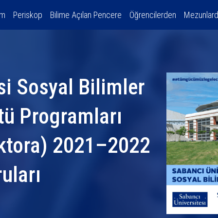
am
Periskop
Bilime Açılan Pencere
Öğrencilerden
Mezunlar
i Sosyal Bilimler
tü Programları
ktora) 2021–2022
uları