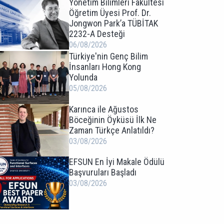
Yönetim Bilimleri Fakültesi
Öğretim Üyesi Prof. Dr.
Jongwon Park’a TÜBİTAK
2232-A Desteği
06/08/2026
Türkiye'nin Genç Bilim
İnsanları Hong Kong
Yolunda
05/08/2026
Karınca ile Ağustos
Böceğinin Öyküsü İlk Ne
Zaman Türkçe Anlatıldı?
03/08/2026
EFSUN En İyi Makale Ödülü
Başvuruları Başladı
03/08/2026