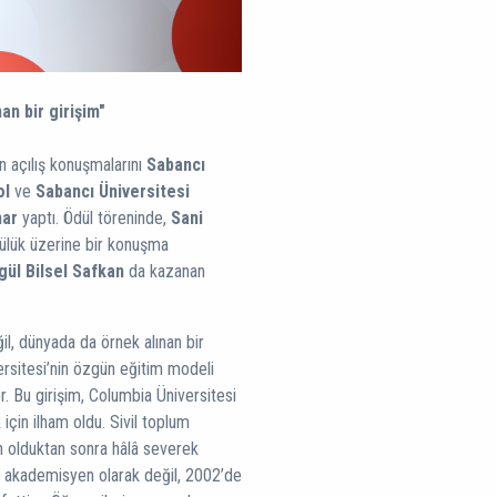
an bir girişim"
n açılış konuşmalarını
Sabancı
ol
ve
Sabancı Üniversitesi
har
yaptı. Ödül töreninde,
Sani
ülük üzerine bir konuşma
ül Bilsel Safkan
da kazanan
il, dünyada da örnek alınan bir
ersitesi’nin özgün eğitim modeli
or. Bu girişim, Columbia Üniversitesi
 için ilham oldu. Sivil toplum
un olduktan sonra hâlâ severek
ir akademisyen olarak değil, 2002’de