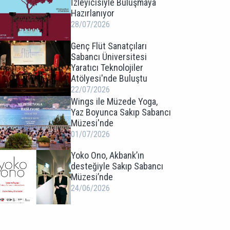
İzleyicisiyle Buluşmaya
Hazırlanıyor
28/07/2026
Genç Flüt Sanatçıları
Sabancı Üniversitesi
Yaratıcı Teknolojiler
Atölyesi'nde Buluştu
22/07/2026
Wings ile Müzede Yoga,
Yaz Boyunca Sakıp Sabancı
Müzesi'nde
01/07/2026
Yoko Ono, Akbank’ın
desteğiyle Sakıp Sabancı
Müzesi’nde
24/06/2026