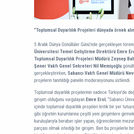
"Toplumsal Duyarlılık Projeleri dünyada örnek alın
5 Aralık Dünya Gönüllüler Günü’nde gerçekleşen töreni
Üniversitesi Temel Geliştirme Direktörü Emre Er
Toplumsal Duyarlılık Projeleri Müdürü Zeynep Ba
Şener Vakfı Genel Sekreteri Nil Memişoğlu
gönüll
gerçekleştirirken,
Sabancı Vakfı Genel Müdürü Nevg
projelerin tanıtıldığı panelin moderasyonunu üstlendi.
Toplumsal duyarlılık projelerinin sadece Türkiye’de değ
girişim olduğunu vurgulayan
Emre Erol
, “Sabancı Üniv
içinde toplumsal duyarlılık projeleri kritik bir yer tutuy
gibi öğretim kurumlarına çeşitli yeni girişimlere girmek
kuruluşlarıyla beraber işler yapan, öğrencilerinin mez
parçası olmak istediği bir girişim. Ben bu projelerle b