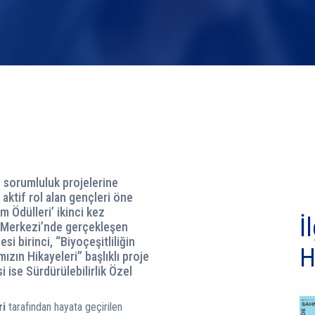
al sorumluluk projelerine
aktif rol alan gençleri öne
ım Ödülleri’ ikinci kez
İl
ri Merkezi’nde gerçekleşen
si birinci, “Biyoçeşitliliğin
H
mızın Hikayeleri” başlıklı proje
 ise Sürdürülebilirlik Özel
ri
tarafından hayata geçirilen