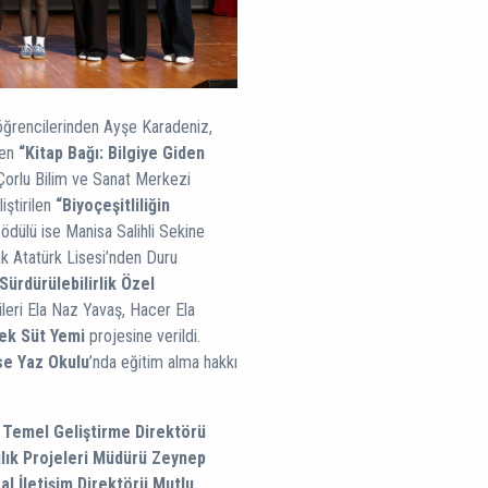
i öğrencilerinden Ayşe Karadeniz,
len
“Kitap Bağı: Bilgiye Giden
 Çorlu Bilim ve Sanat Merkezi
iştirilen
“Biyoçeşitliliğin
 ödülü ise Manisa Salihli Sekine
k Atatürk Lisesi’nden Duru
Sürdürülebilirlik Özel
ileri Ela Naz Yavaş, Hacer Ela
ek Süt Yemi
projesine verildi.
se Yaz Okulu
’nda eğitim alma hakkı
 Temel Geliştirme Direktörü
ılık Projeleri Müdürü Zeynep
l İletişim Direktörü Mutlu