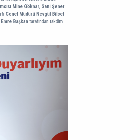
mcısı Mine Göknar
,
Sani Şener
kfı Genel Müdürü Nevgül Bilsel
u Emre Başkan
tarafından takdim