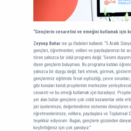
“Gençlerin cesaretini ve emeğini kutlamak için b
Zeynep Bahar
ise şu ifadeleri kullandı: “5 Aralık Dün
gençleri, öğretmenleri, velileri ve paydaşlarımızı bir
tören yalnızca bir ödül programı değil; ‘Sesimi duyur
diyen gençlerin buluşması. Bu programa katılan öğrencil
yalnızca bir duygu değil; fark etmek, görmek, gösterm
gençlerimiz eğitimde fırsat eşitsizliği, çevre sorunları, 
gibi konuları kendi projelerinin merkezine yerleştirec
cesareti ve bu emeği kutlamak için buradayız. Projele
yer alan bütün gençlerin çok ciddi kazanımlar elde etti
jüri üyelerimize, değerlendirme sistemini dönüştüren 
öğretmenlerimize, velilere, paydaşlara ve Toplumsal Du
teşekkür ediyorum. Bugün, gençlerin gözünden dünyanı
keşfettiğimiz için çok şanslıyız.”