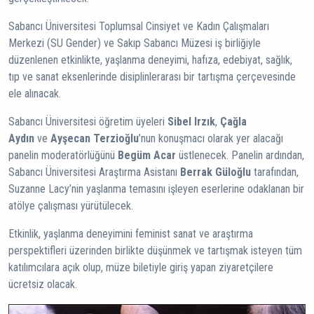
Sabancı Üniversitesi Toplumsal Cinsiyet ve Kadın Çalışmaları
Merkezi (SU Gender) ve Sakıp Sabancı Müzesi iş birliğiyle
düzenlenen etkinlikte, yaşlanma deneyimi, hafıza, edebiyat, sağlık,
tıp ve sanat eksenlerinde disiplinlerarası bir tartışma çerçevesinde
ele alınacak.
Sabancı Üniversitesi öğretim üyeleri
Sibel Irzık
,
Çağla
Aydın
ve
Ayşecan Terzioğlu
’nun konuşmacı olarak yer alacağı
panelin moderatörlüğünü
Begüm Acar
üstlenecek. Panelin ardından,
Sabancı Üniversitesi Araştırma Asistanı
Berrak Güloğlu
tarafından,
Suzanne Lacy’nin yaşlanma temasını işleyen eserlerine odaklanan bir
atölye çalışması yürütülecek.
Etkinlik, yaşlanma deneyimini feminist sanat ve araştırma
perspektifleri üzerinden birlikte düşünmek ve tartışmak isteyen tüm
katılımcılara açık olup, müze biletiyle giriş yapan ziyaretçilere
ücretsiz olacak.