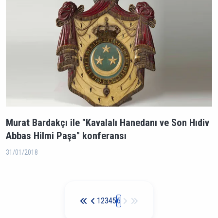
Murat Bardakçı ile "Kavalalı Hanedanı ve Son Hıdiv
Abbas Hilmi Paşa" konferansı
31/01/2018
Sayfalama
1
2
3
4
5
6