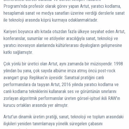
Programı’nda profesör olarak görev yapan Artut, yaratıcı kodlama,
hesaplamalı sanat ve medya sanatları üzerine verdiği derslerle sanat
ile teknoloji arasında köprü kurmaya odaklanmaktadır.
Kariyeri boyunca altı kıtada otuzdan fazla ülkeye seyahat eden Artut,
konferanslar, sunumlar ve atölyeler aracılığıyla sanat, teknoloji ve
yaratıcı inovasyon alanlarında kültürlerarası diyalogların gelişmesine
katkı sağlamıştır.
Çok yönlü bir üretici olan Artut, aynı zamanda bir müzisyendir. 1998
yılından bu yana, çok sayıda albüme imza atmış öncü post-rock
avangart grup Replikas’ın üyesidir. Sanatsal pratiğini canlı
performanslara da taşıyan Artut, 2016 yılında yaratıcı kodlama ve
canlı kodlama tekniklerini kullanarak ses ve görüntünün sınırlarını
zorlayan algoritmik performanslar üreten görsel-işitsel ikili RAW’ın
kurucu ortakları arasında yer almıştır.
Artut’un dinamik üretim pratiği, sanat, teknoloji ve toplum arasındaki
ilişkileri yeniden tanımlamaya yönelik süregelen çabasını