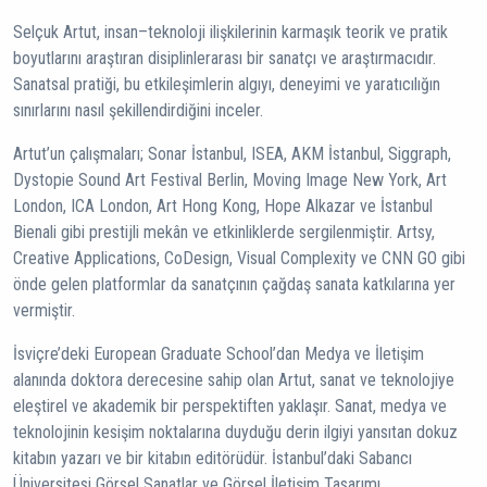
Selçuk Artut, insan–teknoloji ilişkilerinin karmaşık teorik ve pratik
boyutlarını araştıran disiplinlerarası bir sanatçı ve araştırmacıdır.
Sanatsal pratiği, bu etkileşimlerin algıyı, deneyimi ve yaratıcılığın
sınırlarını nasıl şekillendirdiğini inceler.
Artut’un çalışmaları; Sonar İstanbul, ISEA, AKM İstanbul, Siggraph,
Dystopie Sound Art Festival Berlin, Moving Image New York, Art
London, ICA London, Art Hong Kong, Hope Alkazar ve İstanbul
Bienali gibi prestijli mekân ve etkinliklerde sergilenmiştir. Artsy,
Creative Applications, CoDesign, Visual Complexity ve CNN GO gibi
önde gelen platformlar da sanatçının çağdaş sanata katkılarına yer
vermiştir.
İsviçre’deki European Graduate School’dan Medya ve İletişim
alanında doktora derecesine sahip olan Artut, sanat ve teknolojiye
eleştirel ve akademik bir perspektiften yaklaşır. Sanat, medya ve
teknolojinin kesişim noktalarına duyduğu derin ilgiyi yansıtan dokuz
kitabın yazarı ve bir kitabın editörüdür. İstanbul’daki Sabancı
Üniversitesi Görsel Sanatlar ve Görsel İletişim Tasarımı