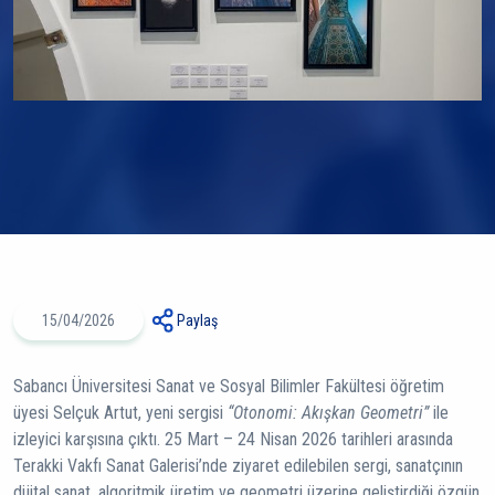
15/04/2026
Paylaş
Sabancı Üniversitesi Sanat ve Sosyal Bilimler Fakültesi öğretim
üyesi Selçuk Artut, yeni sergisi
“Otonomi: Akışkan Geometri”
ile
izleyici karşısına çıktı. 25 Mart – 24 Nisan 2026 tarihleri arasında
Terakki Vakfı Sanat Galerisi’nde ziyaret edilebilen sergi, sanatçının
dijital sanat, algoritmik üretim ve geometri üzerine geliştirdiği özgün