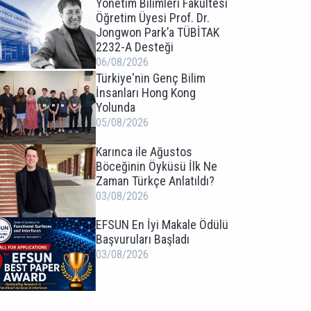
Yönetim Bilimleri Fakültesi
Öğretim Üyesi Prof. Dr.
Jongwon Park’a TÜBİTAK
2232-A Desteği
06/08/2026
Türkiye'nin Genç Bilim
İnsanları Hong Kong
Yolunda
05/08/2026
Karınca ile Ağustos
Böceğinin Öyküsü İlk Ne
Zaman Türkçe Anlatıldı?
03/08/2026
EFSUN En İyi Makale Ödülü
Başvuruları Başladı
03/08/2026