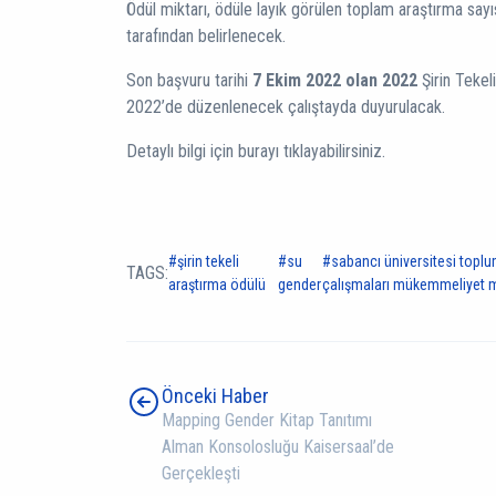
Ödül miktarı, ödüle layık görülen toplam araştırma sayıs
tarafından belirlenecek.
Son başvuru tarihi
7 Ekim 2022 olan 2022
Şirin Tekel
2022’de düzenlenecek çalıştayda duyurulacak.
Detaylı bilgi için burayı tıklayabilirsiniz.
şirin tekeli
su
sabancı üniversitesi toplu
TAGS:
araştırma ödülü
gender
çalışmaları mükemmeliyet 
Önceki Haber
Mapping Gender Kitap Tanıtımı
Alman Konsolosluğu Kaisersaal’de
Gerçekleşti