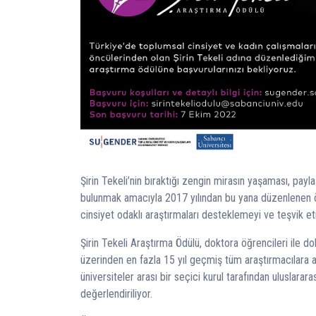
Şirin Tekeli’nin bıraktığı zengin mirasın yaşaması, pay
bulunmak amacıyla 2017 yılından bu yana düzenlenen 
cinsiyet odaklı araştırmaları desteklemeyi ve teşvik e
Şirin Tekeli Araştırma Ödülü, doktora öğrencileri ile 
üzerinden en fazla 15 yıl geçmiş tüm araştırmacılara aç
üniversiteler arası bir seçici kurul tarafından uluslarar
değerlendiriliyor.