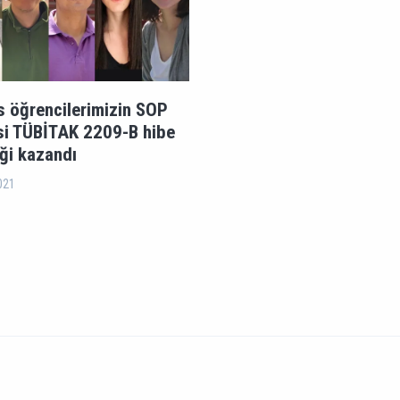
s öğrencilerimizin SOP
si TÜBİTAK 2209-B hibe
ği kazandı
021