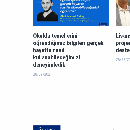
Okulda temellerini
Lisan
öğrendiğimiz bilgileri gerçek
proje
hayatta nasıl
deste
kullanabileceğimizi
26/02/2
deneyimledik
28/09/2021