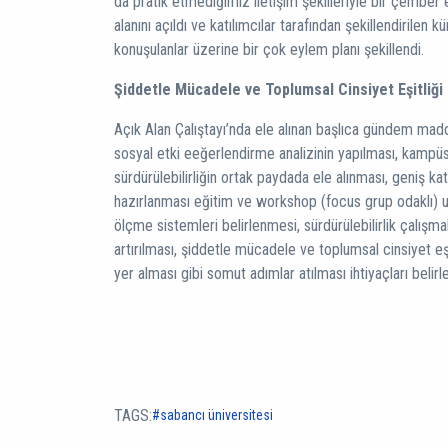
da pratik etmediğimiz iletişim şekilleriyle bir çember e
alanını açıldı ve katılımcılar tarafından şekillendirilen
konuşulanlar üzerine bir çok eylem planı şekillendi.
Şiddetle Mücadele ve Toplumsal Cinsiyet Eşitliği
Açık Alan Çalıştayı’nda ele alınan başlıca gündem madde
sosyal etki eeğerlendirme analizinin yapılması, kamp
sürdürülebilirliğin ortak paydada ele alınması, geniş katı
hazırlanması eğitim ve workshop (focus grup odaklı) uy
ölçme sistemleri belirlenmesi, sürdürülebilirlik çalışmal
artırılması, şiddetle mücadele ve toplumsal cinsiyet eş
yer alması gibi somut adımlar atılması ihtiyaçları belirle
TAGS:
sabancı üniversitesi