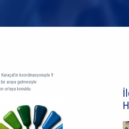
r Karaçal’ın koordinasyonuyla 9
n bir araya gelmesiyle
yon ortaya konuldu.
İl
H