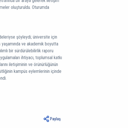
trafında bir araya gelerek iletişim
 kümeler oluşturuldu. Oturumda
leriyse şöyleydi; üniversite için
üs yaşamında ve akademik boyutta
lımlı bir sürdürülebilirlik raporu
gulamaları ihtiyacı, toplumsal katkı
arını iletişiminin ve örünürlüğünün
itliğinin kampüs eylemlerinin içinde
ndi.
Paylaş