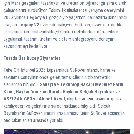
için Mars gezginleri tasarlayan ve üreten bir öğrenci girişimi olarak
çalışmalarını sürdürüyor. Takım, ilk uluslararası yarışma deneyimini
2023 yılında
Legacy V1
gezginiyle yaşarken, hâlihazırda ikinci nesil
araçları
Legacy V2
üzerinde çalışıyor. SuRover, uzay ve robotik
alanlarında ileri mühendislik çözümleri geliştirirken öğrencilere
uygulamalı tasarım, üretim ve sistem entegrasyonu deneyimi
kazandırmayı hedefliyor.
Fuarda Üst Düzey Ziyaretler
Take Off İstanbul 2025 kapsamında SuRover standı, kamu ve
savunma sanayiinin önde gelen temsilcilerinin ziyaret ettiği
alanlardan biri oldu.
Sanayi ve Teknoloji Bakanı Mehmet Fatih
Kacır
,
Baykar Yönetim Kurulu Başkanı Selçuk Bayraktar
ve
ASELSAN CEO’su Ahmet Akyol
, ekipten aracın tasarımı, görev
kabiliyetleri ve geliştirme süreci hakkında bilgi aldı. Selçuk
Bayraktar’ın SuRover aracını imzalaması, fuarın SuRover açısından
öne çıkan anları arasında yer aldı.