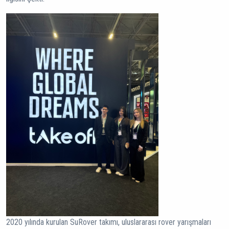
2020 yılında kurulan SuRover takımı, uluslararası rover yarışmaları