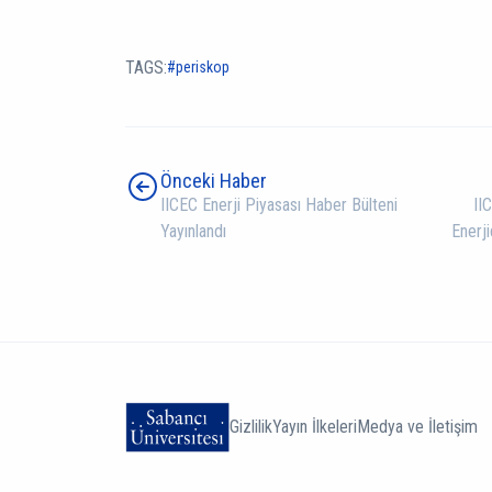
TAGS:
periskop
Önceki Haber
IICEC Enerji Piyasası Haber Bülteni
II
Yayınlandı
Enerj
Gizlilik
Yayın İlkeleri
Medya ve İletişim