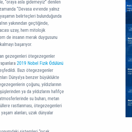
ile, “oraya asla gidemeyiz” denilen
nı zamanda “Devasa evrende yalnız
 yaşamın belirteçleri bulunduğunda
’nın yakınından geçtiğinde,
acası uzay, hem mitolojik
hem de insanın merak duygusunu
 kalmayı başarıyor.
anan gezegenleri ötegezegenler
 yapanlara
2019 Nobel Fizik Ödülünü
eşfedildi. Bazı ötegezegenler
zıları Dünya’ya benzer büyüklükte
gezegenlerin çoğunu, yıldızlarının
şlerinden ya da yıldızlarını hafifçe
 atmosferlerinde su buharı, metan
küllere rastlanması, ötegezegenleri
 yaşam alanları, uzak dünyalar
 konumdaki sistemleri “sıcak