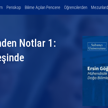
am
Periskop
Bilime Açılan Pencere
Öğrencilerden
Mezunlar
nden Notlar 1:
eşinde