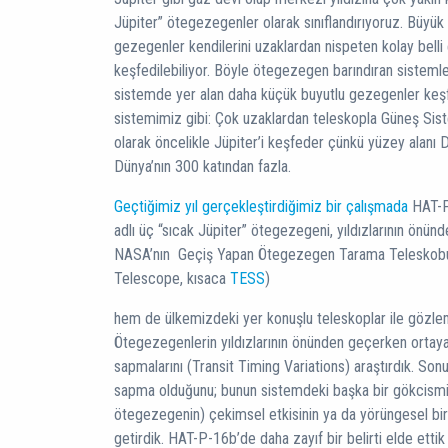
Jüpiter” ötegezegenler olarak sınıflandırıyoruz. Büyük 
gezegenler kendilerini uzaklardan nispeten kolay belli e
keşfedilebiliyor. Böyle ötegezegen barındıran sistemler
sistemde yer alan daha küçük buyutlu gezegenler keşfe
sistemimiz gibi: Çok uzaklardan teleskopla Güneş Sis
olarak öncelikle Jüpiter’i keşfeder çünkü yüzey alanı D
Dünya’nın 300 katından fazla.
Geçtiğimiz yıl gerçekleştirdiğimiz bir çalışmada
HAT-P
adlı üç “sıcak Jüpiter” ötegezegeni, yıldızlarının önü
NASA’nın Geçiş Yapan Ötegezegen Tarama Teleskobu 
Telescope, kısaca
TESS
)
hem de ülkemizdeki yer konuşlu teleskoplar ile gözle
Ötegezegenlerin yıldızlarının önünden geçerken ortay
sapmalarını (Transit Timing Variations) araştırdık. So
sapma olduğunu; bunun sistemdeki başka bir gökcismi
ötegezegenin) çekimsel etkisinin ya da yörüngesel bir
getirdik. HAT-P-16b’de daha zayıf bir belirti elde etti