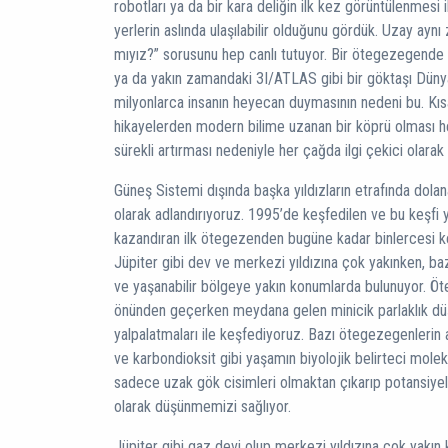
robotları ya da bir kara deliğin ilk kez görüntülenmesi 
yerlerin aslında ulaşılabilir olduğunu gördük. Uzay ay
mıyız?” sorusunu hep canlı tutuyor. Bir ötegezegende
ya da yakın zamandaki 3I/ATLAS gibi bir göktaşı Dünya
milyonlarca insanın heyecan duymasının nedeni bu. Kıs
hikayelerden modern bilime uzanan bir köprü olması 
sürekli artırması nedeniyle her çağda ilgi çekici olarak
Güneş Sistemi dışında başka yıldızların etrafında dol
olarak adlandırıyoruz. 1995’de keşfedilen ve bu keşfi
kazandıran ilk ötegezenden bugüne kadar binlercesi k
Jüpiter gibi dev ve merkezi yıldızına çok yakınken, ba
ve yaşanabilir bölgeye yakın konumlarda bulunuyor. Öte
önünden geçerken meydana gelen minicik parlaklık düşü
yalpalatmaları ile keşfediyoruz. Bazı ötegezegenlerin
ve karbondioksit gibi yaşamın biyolojik belirteci mole
sadece uzak gök cisimleri olmaktan çıkarıp potansiyel
olarak düşünmemizi sağlıyor.
Jüpiter gibi gaz devi olup merkezi yıldızına çok yakın