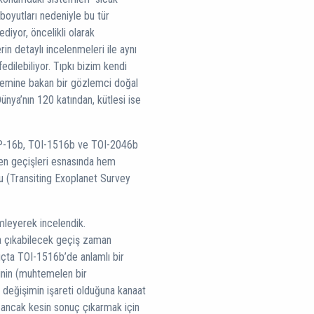
boyutları nedeniyle bu tür
diyor, öncelikli olarak
in detaylı incelenmeleri ile aynı
dilebiliyor. Tıpkı bizim kendi
temine bakan bir gözlemci doğal
ünya’nın 120 katından, kütlesi ise
-16b, TOI-1516b ve TOI-2046b
nden geçişleri esnasında hem
(Transiting Exoplanet Survey
mleyerek incelendik.
a çıkabilecek geçiş zaman
nuçta TOI-1516b’de anlamlı bir
nin (muhtemelen bir
 değişimin işareti olduğuna kanaat
k ancak kesin sonuç çıkarmak için