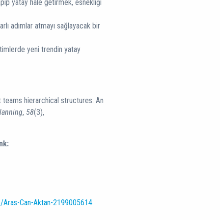
pıp yatay hale getirmek, esnekliği
arlı adımlar atmayı sağlayacak bir
timlerde yeni trendin yatay
t teams hierarchical structures: An
lanning
,
58
(3),
nk:
ons/Aras-Can-Aktan-2199005614