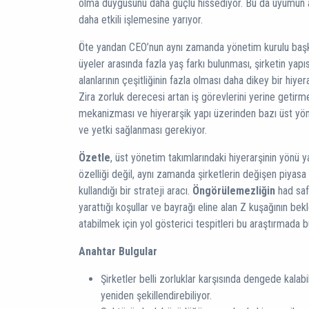
olma duygusunu daha güçlü hissediyor. Bu da uyumun 
daha etkili işlemesine yarıyor.
Öte yandan CEO’nun aynı zamanda yönetim kurulu başk
üyeler arasında fazla yaş farkı bulunması, şirketin yapı
alanlarının çeşitliğinin fazla olması daha dikey bir hiyer
Zira zorluk derecesi artan iş görevlerini yerine getirm
mekanizması ve hiyerarşik yapı üzerinden bazı üst yön
ve yetki sağlanması gerekiyor.
Özetle
, üst yönetim takımlarındaki hiyerarşinin yönü y
özelliği değil, aynı zamanda şirketlerin değişen piyasa
kullandığı bir strateji aracı.
Öngörülemezliğin
had saf
yarattığı koşullar ve bayrağı eline alan Z kuşağının bek
atabilmek için yol gösterici tespitleri bu araştırmad
Anahtar Bulgular
Şirketler belli zorluklar karşısında dengede kalabi
yeniden şekillendirebiliyor.