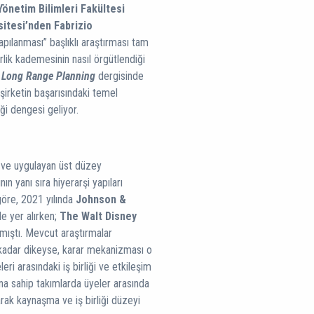
Yönetim Bilimleri Fakültesi
itesi’nden Fabrizio
apılanması” başlıklı araştırması tam
rlik kademesinin nasıl örgütlendiği
.
Long Range Planning
dergisinde
şirketin başarısındaki temel
iği dengesi geliyor.
en ve uygulayan üst düzey
ın yanı sıra hiyerarşi yapıları
 göre, 2021 yılında
Johnson &
e yer alırken;
The Walt Disney
mıştı. Mevcut araştırmalar
e kadar dikeyse, karar mekanizması o
ri arasındaki iş birliği ve etkileşim
ına sahip takımlarda üyeler arasında
larak kaynaşma ve iş birliği düzeyi