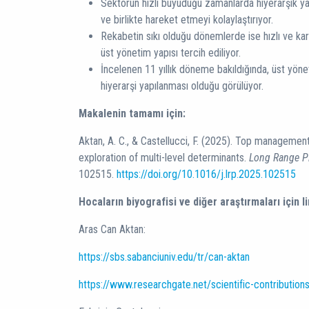
Sektörün hızlı büyüdüğü zamanlarda hiyerarşik ya
ve birlikte hareket etmeyi kolaylaştırıyor.
Rekabetin sıkı olduğu dönemlerde ise hızlı ve kar
üst yönetim yapısı tercih ediliyor.
İncelenen 11 yıllık döneme bakıldığında, üst yöne
hiyerarşi yapılanması olduğu görülüyor.
Makalenin tamamı için:
Aktan, A. C., & Castellucci, F. (2025). Top managemen
exploration of multi-level determinants.
Long Range P
102515.
https://doi.org/10.1016/j.lrp.2025.102515
Hocaların biyografisi ve diğer araştırmaları için li
Aras Can Aktan:
https://sbs.sabanciuniv.edu/tr/can-aktan
https://www.researchgate.net/scientific-contributi