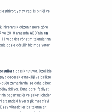
leştiriyor; yatay yapı iş birliği ve
aki hiyerarşik düzenin neye göre
07 ve 2018 arasında
ABD’nin en
u 11 yılda üst yönetim takımlarının
manla gözle görülür biçimde yatay
oşullara
da ışık tutuyor. Özellikle
ıya geçerek esnekliği ve birlikte
 olduğu zamanlarda ise daha dikey,
ağlayabiliyor. Buna göre; faaliyet
nin bağımsızlığı ve şirket içinden
ri arasındaki hiyerarşik mesafeyi
üzey yöneticiler bir takıma ait