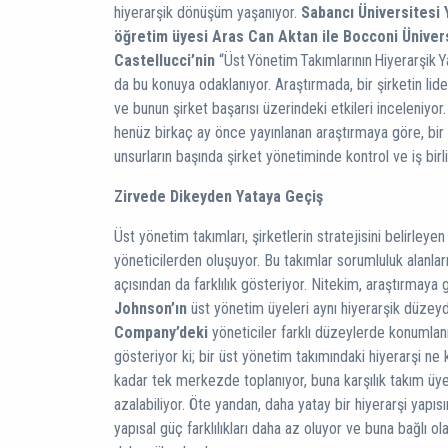
hiyerarşik dönüşüm yaşanıyor.
Sabancı Üniversitesi 
öğretim üyesi Aras Can Aktan ile Bocconi Ünivers
Castellucci’nin
“Üst Yönetim Takımlarının Hiyerarşik Y
da bu konuya odaklanıyor. Araştırmada, bir şirketin lide
ve bunun şirket başarısı üzerindeki etkileri inceleniyor
henüz birkaç ay önce yayınlanan araştırmaya göre, bir 
unsurların başında şirket yönetiminde kontrol ve iş birl
Zirvede Dikeyden Yataya Geçiş
Üst yönetim takımları, şirketlerin stratejisini belirley
yöneticilerden oluşuyor. Bu takımlar sorumluluk alanların
açısından da farklılık gösteriyor. Nitekim, araştırmaya
Johnson’ın
üst yönetim üyeleri aynı hiyerarşik düzeyd
Company’deki
yöneticiler farklı düzeylerde konumlan
gösteriyor ki; bir üst yönetim takımındaki hiyerarşi n
kadar tek merkezde toplanıyor, buna karşılık takım üyele
azalabiliyor. Öte yandan, daha yatay bir hiyerarşi yapıs
yapısal güç farklılıkları daha az oluyor ve buna bağlı o