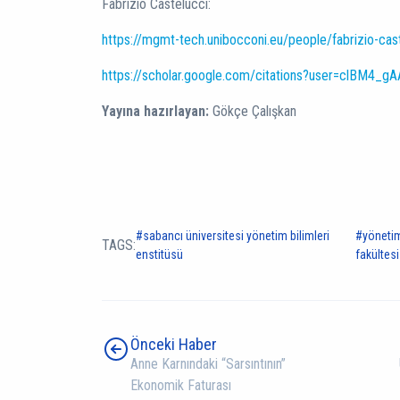
Fabrizio Castelucci:
https://mgmt-tech.unibocconi.eu/people/fabrizio-cast
https://scholar.google.com/citations?user=clBM4_g
Yayına hazırlayan:
Gökçe Çalışkan
sabancı üniversitesi yönetim bilimleri
yönetim
TAGS:
enstitüsü
fakültesi
Önceki Haber
Anne Karnındaki “Sarsıntının”
Ekonomik Faturası