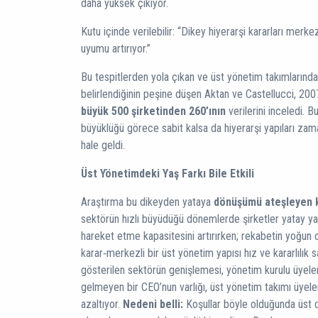
daha yüksek çıkıyor.
Kutu içinde verilebilir: “Dikey hiyerarşi kararları merkezi
uyumu artırıyor.”
Bu tespitlerden yola çıkan ve üst yönetim takımlarınd
belirlendiğinin peşine düşen Aktan ve Castellucci, 20
büyük 500 şirketinden 260’ının
verilerini inceledi. B
büyüklüğü görece sabit kalsa da hiyerarşi yapıları za
hale geldi.
Üst Yönetimdeki Yaş Farkı Bile Etkili
Araştırma bu dikeyden yataya
dönüşümü ateşleyen k
sektörün hızlı büyüdüğü dönemlerde şirketler yatay yap
hareket etme kapasitesini artırırken; rekabetin yoğun
karar‑merkezli bir üst yönetim yapısı hız ve kararlılık s
gösterilen sektörün genişlemesi, yönetim kurulu üyeleri
gelmeyen bir CEO’nun varlığı, üst yönetim takımı üyele
azaltıyor.
Nedeni belli:
Koşullar böyle olduğunda üst d