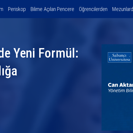
am
Periskop
Bilime Açılan Pencere
Öğrencilerden
Mezunlar
de Yeni Formül:
lığa