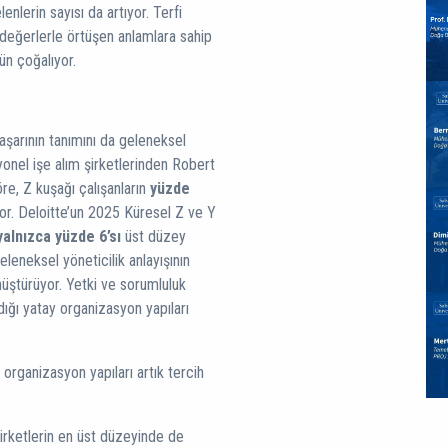
lenlerin sayısı da artıyor. Terfi
l değerlerle örtüşen anlamlara sahip
ün çoğalıyor.
başarının tanımını da geleneksel
yonel işe alım şirketlerinden Robert
re, Z kuşağı çalışanların
yüzde
or. Deloitte’un 2025 Küresel Z ve Y
yalnızca yüzde 6’sı
üst düzey
eleneksel yöneticilik anlayışının
nüştürüyor. Yetki ve sorumluluk
dığı yatay organizasyon yapıları
ı organizasyon yapıları artık tercih
irketlerin en üst düzeyinde de