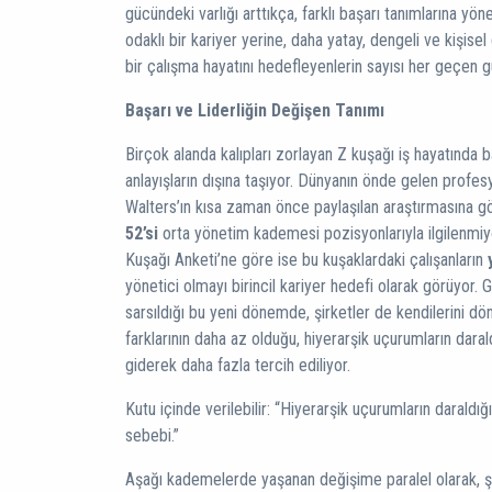
gücündeki varlığı arttıkça, farklı başarı tanımlarına yöne
odaklı bir kariyer yerine, daha yatay, dengeli ve kişise
bir çalışma hayatını hedefleyenlerin sayısı her geçen g
Başarı ve Liderliğin Değişen Tanımı
Birçok alanda kalıpları zorlayan Z kuşağı iş hayatında 
anlayışların dışına taşıyor. Dünyanın önde gelen profes
Walters’ın kısa zaman önce paylaşılan araştırmasına gö
52’si
orta yönetim kademesi pozisyonlarıyla ilgilenmiy
Kuşağı Anketi’ne göre ise bu kuşaklardaki çalışanların
yönetici olmayı birincil kariyer hedefi olarak görüyor. G
sarsıldığı bu yeni dönemde, şirketler de kendilerini dö
farklarının daha az olduğu, hiyerarşik uçurumların daral
giderek daha fazla tercih ediliyor.
Kutu içinde verilebilir: “Hiyerarşik uçurumların daraldığ
sebebi.”
Aşağı kademelerde yaşanan değişime paralel olarak, ş