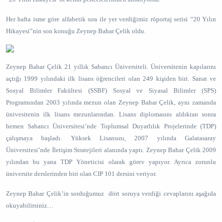
Her hafta isme göre alfabetik sıra ile yer verdiğimiz röportaj serisi “20 Yılın
Hikayesi”nin son konuğu Zeynep Bahar Çelik oldu.
Zeynep Bahar Çelik 21 yıllık Sabancı Üniversiteli. Üniversitenin kapılarını
açtığı 1999 yılındaki ilk lisans öğrencileri olan 249 kişiden biri. Sanat ve
Sosyal Bilimler Fakültesi (SSBF) Sosyal ve Siyasal Bilimler (SPS)
Programından 2003 yılında mezun olan Zeynep Bahar Çelik, aynı zamanda
ünivesitenin ilk lisans mezunlarından. Lisans diplomasını aldıktan sonra
hemen Sabancı Üniversitesi’nde Toplumsal Duyarlılık Projelerinde (TDP)
çalışmaya başladı. Yüksek Lisansını, 2007 yılında Galatasaray
Üniversitesi’nde İletişim Stratejileri alanında yaptı. Zeynep Bahar Çelik 2009
yılından bu yana TDP Yöneticisi olarak görev yapıyor. Ayrıca zorunlu
üniversite derslerinden biri olan CIP 101 dersini veriyor.
Zeynep Bahar Çelik’in sorduğumuz dört soruya verdiği cevaplarını aşağıda
okuyabilirsiniz…