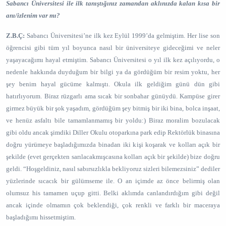
Sabancı Üniversitesi ile ilk tanıştığınız zamandan aklınızda kalan kısa bir
anı/izlenim var mı?
Z.B.Ç:
Sabancı Üniversitesi’ne ilk kez Eylül 1999’da gelmiştim. Her lise son
öğrencisi gibi tüm yıl boyunca nasıl bir üniversiteye gideceğimi ve neler
yaşayacağımı hayal etmiştim. Sabancı Üniversitesi o yıl ilk kez açılıyordu, o
nedenle hakkında duyduğum bir bilgi ya da gördüğüm bir resim yoktu, her
şey benim hayal gücüme kalmıştı. Okula ilk geldiğim günü dün gibi
hatırlıyorum. Biraz rüzgarlı ama sıcak bir sonbahar günüydü. Kampüse girer
girmez büyük bir şok yaşadım, gördüğüm şey bitmiş bir iki bina, bolca inşaat,
ve henüz asfaltı bile tamamlanmamış bir yoldu:) Biraz moralim bozulacak
gibi oldu ancak şimdiki Diller Okulu otoparkına park edip Rektörlük binasına
doğru yürümeye başladığımızda binadan iki kişi koşarak ve kolları açık bir
şekilde (evet gerçekten sarılacakmışcasına kolları açık bir şekilde) bize doğru
geldi. “Hoşgeldiniz, nasıl sabırsızlıkla bekliyoruz sizleri bilemezsiniz” dediler
yüzlerinde sıcacık bir gülümseme ile. O an içimde az önce belirmiş olan
olumsuz his tamamen uçup gitti. Belki aklımda canlandırdığım gibi değil
ancak içinde olmamın çok beklendiği, çok renkli ve farklı bir maceraya
başladığımı hissetmiştim.