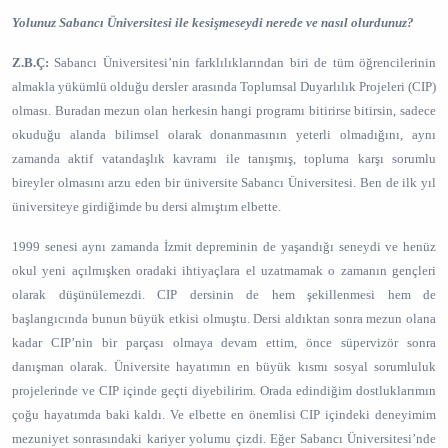
Yolunuz Sabancı Üniversitesi ile kesişmeseydi nerede ve nasıl olurdunuz?
Z.B.Ç:
Sabancı Üniversitesi’nin farklılıklarından biri de tüm öğrencilerinin
almakla yükümlü olduğu dersler arasında Toplumsal Duyarlılık Projeleri (CIP)
olması. Buradan mezun olan herkesin hangi programı bitirirse bitirsin, sadece
okuduğu alanda bilimsel olarak donanmasının yeterli olmadığını, aynı
zamanda aktif vatandaşlık kavramı ile tanışmış, topluma karşı sorumlu
bireyler olmasını arzu eden bir üniversite Sabancı Üniversitesi. Ben de ilk yıl
üniversiteye girdiğimde bu dersi almıştım elbette.
1999 senesi aynı zamanda İzmit depreminin de yaşandığı seneydi ve henüz
okul yeni açılmışken oradaki ihtiyaçlara el uzatmamak o zamanın gençleri
olarak düşünülemezdi. CIP dersinin de hem şekillenmesi hem de
başlangıcında bunun büyük etkisi olmuştu. Dersi aldıktan sonra mezun olana
kadar CIP’nin bir parçası olmaya devam ettim, önce süpervizör sonra
danışman olarak. Üniversite hayatımın en büyük kısmı sosyal sorumluluk
projelerinde ve CIP içinde geçti diyebilirim. Orada edindiğim dostluklarımın
çoğu hayatımda baki kaldı. Ve elbette en önemlisi CIP içindeki deneyimim
mezuniyet sonrasındaki kariyer yolumu çizdi. Eğer Sabancı Üniversitesi’nde