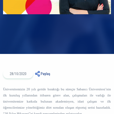
28/10/2020
Paylaş
Üniversitemizin 20 yılı geride bıraktığı bu süreçte Sabancı Üniversitesi’nin
ilk kuruluş yıllarından itibaren görev alan, çalışmaları ile varlığı ile
üniversitemize katkıda bulunan akademisyen, idari çalışan ve ilk
öğrencilerimize yönelttiğimiz dört sorudan oluşan röportaj serisi hazırladık.
“20 Yılın Hikayesi”ni kendi pencerelerinden anlatıyorlar.