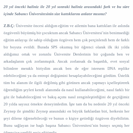
20 yıl önceki haliniz ile 20 yıl sonraki haliniz arasındaki fark ve bu süre
içinde Sabancı Üniversitesinin size kattıklarını anlatır mısınız?
Z.B.Ç:
Üniversite öncesi aldığım eğitim ve ailemin bana kattıkları ile aslında
özgüvenli büyümüş bir çocuktum ancak Sabancı Üniversitesi’nin benimsediği
eğitim anlayışı ile sahip olduğum özgüven hem çok perçinlendi hem de farklı
bir boyuta evrildi. Burada SPS okumuş bir öğrenci olarak ilk iki yılda
aldığımız ortak ve zorunlu Üniversite Derslerinin bir çoğunda ben ve
arkadaşlarım çok zorlanmıştık. Ancak zorlansak da başardık, evet sosyal
bilimlere meraklı biriydim ancak ben de eğer istersem DNA replike
edebileceğimi ya da entropi değişimini hesaplayabileceğimi gördüm. Üstelik
tüm bu alanım ile ilgili değilmiş gibi görünen ancak yapmayı içselleştirerek
öğrendiğim şeyleri kendi alanımda da nasıl kullanabileceğimi, nasıl farklı bir
göz ile bakabileceğimi ve bakış açımı nasıl zenginleştirdiğini de geçtiğimiz
20 yılda sayısız örnekte deneyimledim. İşte tam da bu nedenle 20 yıl önceki
Zeynep ile şimdiki Zeynep arasındaki en büyük farklardan biri, herkesin her
şeyi dilerse öğrenebileceği ve bunun o kişiye getirdiği özgüven diyebilirim.
Bunu sağlayan ise başlı başına Sabancı Üniversitesi’nin burayı seçmiş her
öğrenciye verdiği eşsiz eğitimdir.