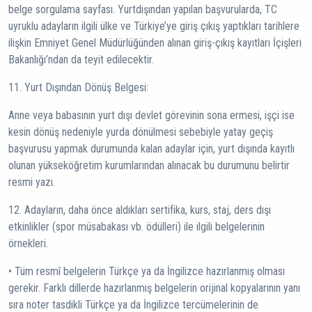
belge sorgulama sayfası. Yurtdışından yapılan başvurularda, TC
uyruklu adayların ilgili ülke ve Türkiye’ye giriş çıkış yaptıkları tarihlere
ilişkin Emniyet Genel Müdürlüğünden alınan giriş-çıkış kayıtları İçişleri
Bakanlığı’ndan da teyit edilecektir.
11. Yurt Dışından Dönüş Belgesi:
Anne veya babasının yurt dışı devlet görevinin sona ermesi, işçi ise
kesin dönüş nedeniyle yurda dönülmesi sebebiyle yatay geçiş
başvurusu yapmak durumunda kalan adaylar için, yurt dışında kayıtlı
olunan yükseköğretim kurumlarından alınacak bu durumunu belirtir
resmi yazı.
12. Adayların, daha önce aldıkları sertifika, kurs, staj, ders dışı
etkinlikler (spor müsabakası vb. ödülleri) ile ilgili belgelerinin
örnekleri.
• Tüm resmî belgelerin Türkçe ya da İngilizce hazırlanmış olması
gerekir. Farklı dillerde hazırlanmış belgelerin orijinal kopyalarının yanı
sıra noter tasdikli Türkçe ya da İngilizce tercümelerinin de