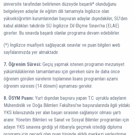
üniversite tarafından belirlenen düzeyde başarılı* olunduğunu
belgeleyen adaylar ile eğitim dili tamamıyla İngilizce olan
yükseköğretim kurumlarından başvuran adaylar dışındakiler, SÜ’den
kabul aldıkları takdirde SÜ İngilizce Dil Ölçme Sınavı'na (ELAE)
girerler. Bu sınavda başarılı olanlar programa devam edebilirler.
(*) İngilizce muafiyeti sağlayacak sınavlar ve puan bilgileri web
sayfalarımızda yer almaktadır.
7. Öğrenim Süresi:
Geçiş yapmak istenen programın mezuniyet
yükümlülüklerinin tamamlaması için gereken süre ile daha önce
öğrenim görülen sürelerin toplamının lisans programları azami
öğrenim süresini (14 dönem) aşmaması gerekir.
8. ÖSYM Puanı:
Yurt dışından başvuru yapan T.C. uyruklu adayların
Mühendislik ve Doğa Bilimleri Fakültesi’ne başvurularında ilgili yıldaki
YKS kılavuzunda yer alan başarı sırasının sağlanıyor olması şartı
aranır. Yönetim Bilimleri ve Sanat ve Sosyal Bilimler programları için
adayın YKS sınavına girdiği yıl itibarıyla geçmek istediği diploma
programı için geçerli olan puan türünde aldığı merkezi yerleştirme