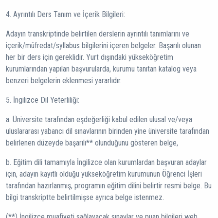
4. Ayrıntılı Ders Tanım ve İçerik Bilgileri:
Adayın transkriptinde belirtilen derslerin ayrıntılı tanımlarını ve
içerik/müfredat/syllabus bilgilerini içeren belgeler. Başarılı olunan
her bir ders için gereklidir. Yurt dışındaki yükseköğretim
kurumlarından yapılan başvurularda, kurumu tanıtan katalog veya
benzeri belgelerin eklenmesi yararlıdır.
5. İngilizce Dil Yeterliliği:
a. Üniversite tarafından eşdeğerliği kabul edilen ulusal ve/veya
uluslararası yabancı dil sınavlarının birinden yine üniversite tarafından
belirlenen düzeyde başarılı** olunduğunu gösteren belge,
b. Eğitim dili tamamıyla İngilizce olan kurumlardan başvuran adaylar
için, adayın kayıtlı olduğu yükseköğretim kurumunun Öğrenci İşleri
tarafından hazırlanmış, programın eğitim dilini belirtir resmi belge. Bu
bilgi transkriptte belirtilmişse ayrıca belge istenmez.
(**) İngilizce muafiyeti sağlayacak sınavlar ve puan bilgileri web