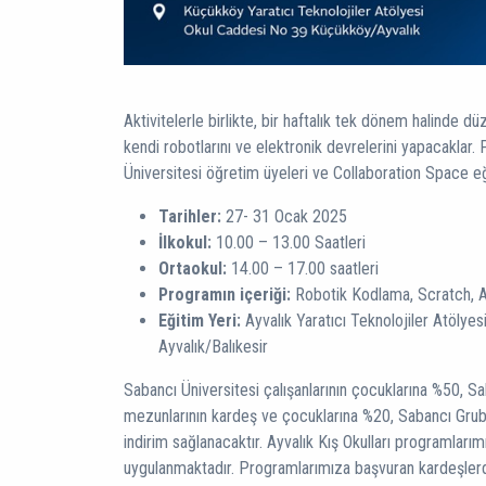
Aktivitelerle birlikte, bir haftalık tek dönem halinde
kendi robotlarını ve elektronik devrelerini yapacaklar.
Üniversitesi öğretim üyeleri ve Collaboration Space eğ
Tarihler:
27- 31 Ocak 2025
İlkokul:
10.00 – 13.00 Saatleri
Ortaokul:
14.00 – 17.00 saatleri
Programın içeriği:
Robotik Kodlama, Scratch, 
Eğitim Yeri:
Ayvalık Yaratıcı Teknolojiler Atölye
Ayvalık/Balıkesir
Sabancı Üniversitesi çalışanlarının çocuklarına %50, Sa
mezunlarının kardeş ve çocuklarına %20, Sabancı Grubu
indirim sağlanacaktır. Ayvalık Kış Okulları programlarım
uygulanmaktadır. Programlarımıza başvuran kardeşlerd