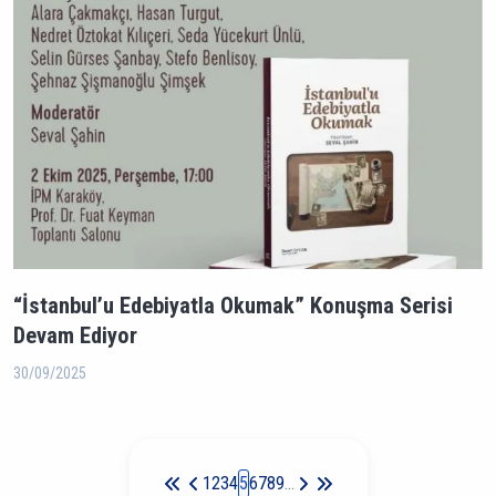
“İstanbul’u Edebiyatla Okumak” Konuşma Serisi
Devam Ediyor
30/09/2025
Sayfalama
1
2
3
4
5
6
7
8
9
…