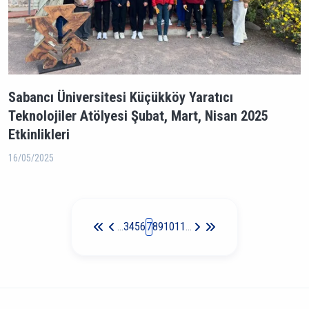
Sabancı Üniversitesi Küçükköy Yaratıcı
Teknolojiler Atölyesi Şubat, Mart, Nisan 2025
Etkinlikleri
16/05/2025
Sayfalama
…
3
4
5
6
7
8
9
10
11
…