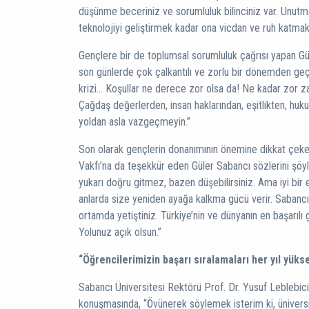
düşünme beceriniz ve sorumluluk bilinciniz var. Unutm
teknolojiyi geliştirmek kadar ona vicdan ve ruh katmak 
Gençlere bir de toplumsal sorumluluk çağrısı yapan G
son günlerde çok çalkantılı ve zorlu bir dönemden geçiyo
krizi… Koşullar ne derece zor olsa da! Ne kadar zor z
Çağdaş değerlerden, insan haklarından, eşitlikten, hu
yoldan asla vazgeçmeyin.”
Son olarak gençlerin donanımının önemine dikkat çeke
Vakfı’na da teşekkür eden Güler Sabancı sözlerini şö
yukarı doğru gitmez, bazen düşebilirsiniz. Ama iyi bir 
anlarda size yeniden ayağa kalkma gücü verir. Sabancı Ü
ortamda yetiştiniz. Türkiye’nin ve dünyanın en başarılı 
Yolunuz açık olsun.”
“Öğrencilerimizin başarı sıralamaları her yıl yükse
Sabancı Üniversitesi Rektörü Prof. Dr. Yusuf Leblebic
konuşmasında, “Övünerek söylemek isterim ki, üniversi