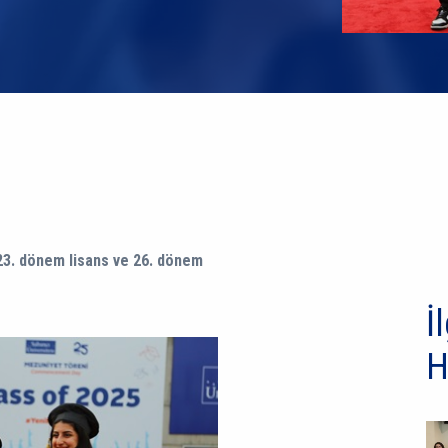
n 23. dönem lisans ve 26. dönem
İl
H