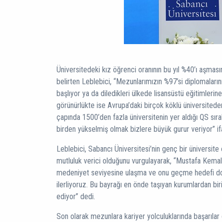
Üniversitedeki kız öğrenci oranının bu yıl %40’ı aşması
belirten Leblebici, “Mezunlarımızın %97’si diplomalarını
başlıyor ya da diledikleri ülkede lisansüstü eğitimlerin
görünürlükte ise Avrupa’daki birçok köklü üniversited
çapında 1500’den fazla üniversitenin yer aldığı QS sıral
birden yükselmiş olmak bizlere büyük gurur veriyor” ifa
Leblebici, Sabancı Üniversitesi’nin genç bir üniversit
mutluluk verici olduğunu vurgulayarak, “Mustafa Kemal 
medeniyet seviyesine ulaşma ve onu geçme hedefi do
ilerliyoruz. Bu bayrağı en önde taşıyan kurumlardan bi
ediyor” dedi.
Son olarak mezunlara kariyer yolculuklarında başarılar