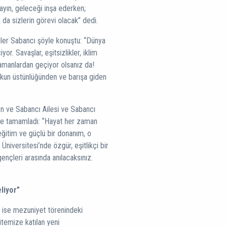
ayın, geleceği inşa ederken;
da sizlerin görevi olacak” dedi.
üler Sabancı şöyle konuştu: “Dünya
r. Savaşlar, eşitsizlikler, iklim
amanlardan geçiyor olsanız da!
kukun üstünlüğünden ve barışa giden
n ve Sabancı Ailesi ve Sabancı
yle tamamladı: “Hayat her zaman
eğitim ve güçlü bir donanım, o
niversitesi’nde özgür, eşitlikçi bir
gençleri arasında anılacaksınız.
liyor”
i ise mezuniyet törenindeki
temize katılan yeni