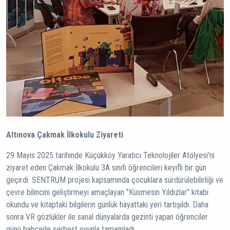
Altınova Çakmak İlkokulu Ziyareti
29 Mayıs 2025 tarihinde Küçükköy Yaratıcı Teknolojiler Atölyesi'ni
ziyaret eden Çakmak İlkokulu 3A sınıfı öğrencileri keyifli bir gün
geçirdi. SENTRUM projesi kapsamında çocuklara sürdürülebilirliği ve
çevre bilincini geliştirmeyi amaçlayan "Küsmesin Yıldızlar" kitabı
okundu ve kitaptaki bilgilerin günlük hayattaki yeri tartışıldı. Daha
sonra VR gözlükler ile sanal dünyalarda gezinti yapan öğrenciler
günü bahçede serbest oyunla tamamladı.