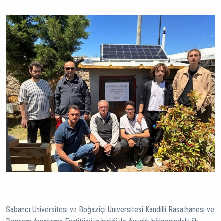
Sabancı Üniversitesi ve Boğaziçi Üniversitesi Kandilli Rasathanesi ve