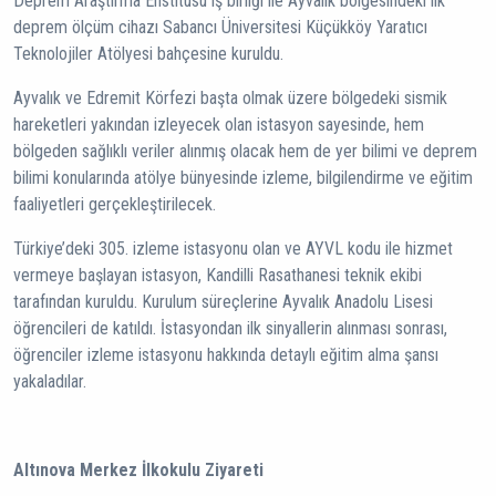
Deprem Araştırma Enstitüsü iş birliği ile Ayvalık bölgesindeki ilk
deprem ölçüm cihazı Sabancı Üniversitesi Küçükköy Yaratıcı
Teknolojiler Atölyesi bahçesine kuruldu.
Ayvalık ve Edremit Körfezi başta olmak üzere bölgedeki sismik
hareketleri yakından izleyecek olan istasyon sayesinde, hem
bölgeden sağlıklı veriler alınmış olacak hem de yer bilimi ve deprem
bilimi konularında atölye bünyesinde izleme, bilgilendirme ve eğitim
faaliyetleri gerçekleştirilecek.
Türkiye’deki 305. izleme istasyonu olan ve AYVL kodu ile hizmet
vermeye başlayan istasyon, Kandilli Rasathanesi teknik ekibi
tarafından kuruldu. Kurulum süreçlerine Ayvalık Anadolu Lisesi
öğrencileri de katıldı. İstasyondan ilk sinyallerin alınması sonrası,
öğrenciler izleme istasyonu hakkında detaylı eğitim alma şansı
yakaladılar.
Altınova Merkez İlkokulu Ziyareti