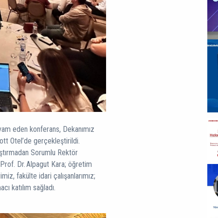
evam eden konferans, Dekanımız
tt Otel’de gerçekleştirildi.
aştırmadan Sorumlu Rektör
rof. Dr. Alpagut Kara; öğretim
miz, fakülte idari çalışanlarımız;
ı katılım sağladı.