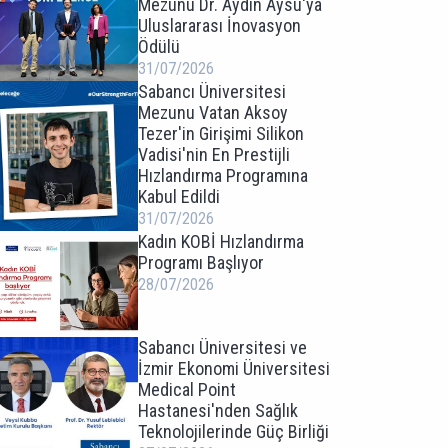
Mezunu Dr. Aydın Aysu'ya
Uluslararası İnovasyon
Ödülü
31/07/2026
Sabancı Üniversitesi
Mezunu Vatan Aksoy
Tezer'in Girişimi Silikon
Vadisi'nin En Prestijli
Hızlandırma Programına
Kabul Edildi
31/07/2026
Kadın KOBİ Hızlandırma
Programı Başlıyor
28/07/2026
Sabancı Üniversitesi ve
İzmir Ekonomi Üniversitesi
Medical Point
Hastanesi'nden Sağlık
Teknolojilerinde Güç Birliği