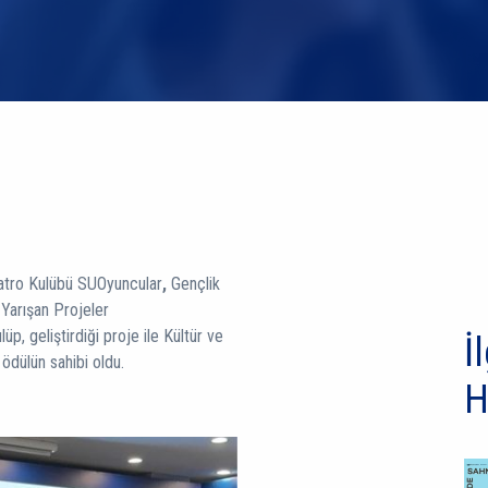
yatro Kulübü SUOyuncular
,
Gençlik
Yarışan Projeler
p, geliştirdiği proje ile Kültür ve
İl
 ödülün sahibi oldu.
H