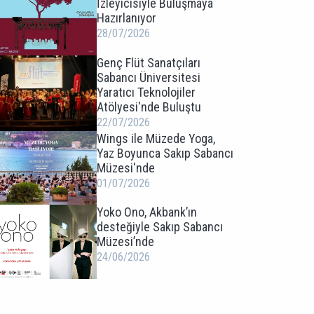
İzleyicisiyle Buluşmaya
Hazırlanıyor
28/07/2026
Genç Flüt Sanatçıları
Sabancı Üniversitesi
Yaratıcı Teknolojiler
Atölyesi'nde Buluştu
22/07/2026
Wings ile Müzede Yoga,
Yaz Boyunca Sakıp Sabancı
Müzesi'nde
01/07/2026
Yoko Ono, Akbank’ın
desteğiyle Sakıp Sabancı
Müzesi’nde
24/06/2026