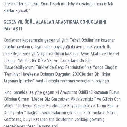
alternatifler sunacak. Şirin Tekeli modeliyle diyaloglar için ortak
alanlar açacak.”
GEÇEN YIL ÖDÜL ALANLAR ARAŞTIRMA SONUÇLARINI
PAYLAŞTI
Konferans kapsamında geçen yıl Şirin Tekeli Ödülleri’nin kazanan
araştırmacıların çalışmalarını paylaştığı iki ayrı panel yapıldı. İlk
panelde, geçen yıl Araştırma Ödülü kazanan Ayşe Akalın ve Demet
Lüküslü "Müthiş Bir Öfke Var ve Damarlarımda Bile
Hissedebiliyorum: Türkiye'de Genç Feministler” ve Yonca Cingöz
“Feminist Harekette Dolaşan Duygular: 2000'lerden Bir Hisler
Arşivinin İp-uçları” başlıklı araştırmalarının sonuçlarını paylaştı.
İkinci panelde ise yine geçen yıl Araştırma Ödülü’nü kazanan Füsun
Kökalan Çımrın “Meğer Biz Gerçekten Aktivistmişiz!” ve Gülçin Con
Wright “İlerleyen Yaşam Evrelerinde Büyükannelik ve Torun Bakımı
Deneyimleri” başlıklı araştırmalarının çıktılarını katılımcılara aktardı.
Konferans, bu yıl kazananların ödüllerinin verildiği çevrimiçi
gerçekleşen tören ile sona erdi.