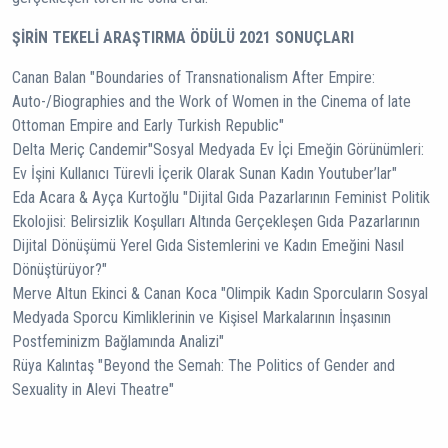
ŞİRİN TEKELİ ARAŞTIRMA ÖDÜLÜ 2021 SONUÇLARI
Canan Balan "Boundaries of Transnationalism After Empire:
Auto-/Biographies and the Work of Women in the Cinema of late
Ottoman Empire and Early Turkish Republic"
Delta Meriç Candemir"Sosyal Medyada Ev İçi Emeğin Görünümleri:
Ev İşini Kullanıcı Türevli İçerik Olarak Sunan Kadın Youtuber’lar"
Eda Acara & Ayça Kurtoğlu "Dijital Gıda Pazarlarının Feminist Politik
Ekolojisi: Belirsizlik Koşulları Altında Gerçekleşen Gıda Pazarlarının
Dijital Dönüşümü Yerel Gıda Sistemlerini ve Kadın Emeğini Nasıl
Dönüştürüyor?"
Merve Altun Ekinci & Canan Koca "Olimpik Kadın Sporcuların Sosyal
Medyada Sporcu Kimliklerinin ve Kişisel Markalarının İnşasının
Postfeminizm Bağlamında Analizi"
Rüya Kalıntaş "Beyond the Semah: The Politics of Gender and
Sexuality in Alevi Theatre"