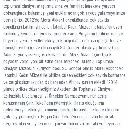
toplumsal cinsiyet araştırmalarına ve feminist harekete yaratıcı
dokunuşlarda bulunmuş, yeni ufuklar açan çok sayıda çalışmaya imza
atmış birisi. 2012’de Meral Akkent öncülüğünde, çok sayıda
gönüllünün katılımıyla açılan İstanbul Kadın Müzesi, İstanbul’un uzun
tarihine yepyeni bir feminist pencere açtı. Bu şehrin tarihine yeni ve
heyecan verici keşifler ekleyerek bilgi dağarcığımızı genişleten ve
dönüştüren bu müze olmasaydı SU Gender olarak yaptığımız Cins
Adımlar yürüyüşleri çok eksik olurdu. Meral Akkent şimdi çok
heyecan verici yeni bir adım daha atıyor ve İstanbul Toplumsal
Cinsiyet Müzesi’ni kuruyor” dedi. SU Gender olarak Meral Akkent ve
İstanbul Kadın Müzesi ile birlikte düzenledikleri çok sayıda konferans
ve sergi çalışmasından da bahseden Altınay şunları ekledi: “2014
yılında birlikte düzenlediğimiz Akademide Toplumsal Cinsiyet
Eşitsizliği: Uluslararası İyi Örnekler Sempozyumu’nun açılış
konuşmasını Şirin Tekeli’den istemiştik. Hasta olduğu için
gelememişti, etkileyici konuşmasını konferansta herkese okurken
çok duygulanmıştım. Bugün Şirin Tekeli’yi onunla uzun bir ortak
geçmişi olan ve aynen onun gibi yaratıcı sözü, merakı ve heyecanı