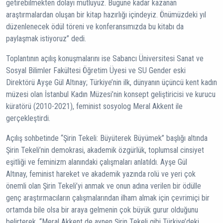
getirebilmekten dolayı mutluyuz. Bugüne kadar kazanan
araştırmalardan oluşan bir kitap hazırlığı içindeyiz. Önümüzdeki yıl
düzenlenecek ödül töreni ve konferansımızda bu kitabı da
paylaşmak istiyoruz” dedi.
Toplantının açılış konuşmalarını ise Sabancı Üniversitesi Sanat ve
Sosyal Bilimler Fakültesi Öğretim Üyesi ve SU Gender eski
Direktörü Ayşe Gül Altınay; Türkiye’nin ilk, dünyanın üçüncü kent kadın
müzesi olan İstanbul Kadın Müzesi’nin konsept geliştiricisi ve kurucu
küratörü (2010-2021), feminist sosyolog Meral Akkent ile
gerçekleştirdi.
Açılış sohbetinde “Şirin Tekeli: Büyüterek Büyümek” başlığı altında
Şirin Tekeli’nin demokrasi, akademik özgürlük, toplumsal cinsiyet
eşitliği ve feminizm alanındaki çalışmaları anlatıldı. Ayşe Gül
Altınay, feminist hareket ve akademik yazında rolü ve yeri çok
önemli olan Şirin Tekeli’yi anmak ve onun adına verilen bir ödülle
genç araştırmacıların çalışmalarından ilham almak için çevrimiçi bir
ortamda bile olsa bir araya gelmenin çok büyük gurur olduğunu
belirterek, “Meral Akkent de aynen Şirin Tekeli gibi Türkiye’deki