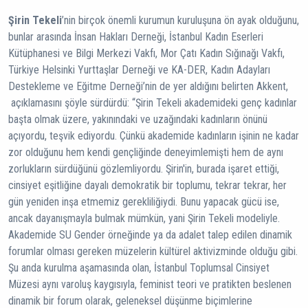
Şirin Tekeli
’nin birçok önemli kurumun kuruluşuna ön ayak olduğunu,
bunlar arasında İnsan Hakları Derneği, İstanbul Kadın Eserleri
Kütüphanesi ve Bilgi Merkezi Vakfı, Mor Çatı Kadın Sığınağı Vakfı,
Türkiye Helsinki Yurttaşlar Derneği ve KA-DER, Kadın Adayları
Destekleme ve Eğitme Derneği’nin de yer aldığını belirten Akkent,
açıklamasını şöyle sürdürdü: “Şirin Tekeli akademideki genç kadınlar
başta olmak üzere, yakınındaki ve uzağındaki kadınların önünü
açıyordu, teşvik ediyordu. Çünkü akademide kadınların işinin ne kadar
zor olduğunu hem kendi gençliğinde deneyimlemişti hem de aynı
zorlukların sürdüğünü gözlemliyordu. Şirin'in, burada işaret ettiği,
cinsiyet eşitliğine dayalı demokratik bir toplumu, tekrar tekrar, her
gün yeniden inşa etmemiz gerekliliğiydi. Bunu yapacak gücü ise,
ancak dayanışmayla bulmak mümkün, yani Şirin Tekeli modeliyle.
Akademide SU Gender örneğinde ya da adalet talep edilen dinamik
forumlar olması gereken müzelerin kültürel aktivizminde olduğu gibi.
Şu anda kurulma aşamasında olan, İstanbul Toplumsal Cinsiyet
Müzesi aynı varoluş kaygısıyla, feminist teori ve pratikten beslenen
dinamik bir forum olarak, geleneksel düşünme biçimlerine