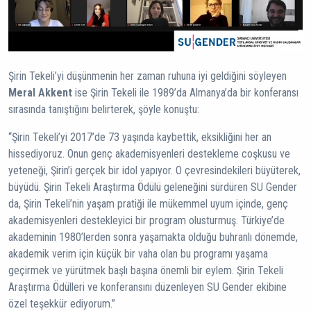
Şirin Tekeli’yi düşünmenin her zaman ruhuna iyi geldiğini söyleyen
Meral Akkent
ise Şirin Tekeli ile 1989’da Almanya’da bir konferansı
sırasında tanıştığını belirterek, şöyle konuştu:
“Şirin Tekeli’yi 2017’de 73 yaşında kaybettik, eksikliğini her an
hissediyoruz. Onun genç akademisyenleri destekleme coşkusu ve
yeteneği, Şirin’i gerçek bir idol yapıyor. O çevresindekileri büyüterek,
büyüdü. Şirin Tekeli Araştırma Ödülü geleneğini sürdüren SU Gender
da, Şirin Tekeli’nin yaşam pratiği ile mükemmel uyum içinde, genç
akademisyenleri destekleyici bir program olusturmuş. Türkiye’de
akademinin 1980’lerden sonra yaşamakta olduğu buhranlı dönemde,
akademik verim için küçük bir vaha olan bu programı yaşama
geçirmek ve yürütmek başlı başına önemli bir eylem. Şirin Tekeli
Araştırma Ödülleri ve konferansını düzenleyen SU Gender ekibine
özel teşekkür ediyorum.”