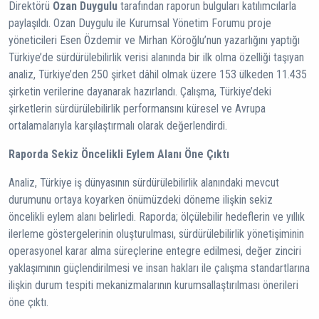
Direktörü
Ozan Duygulu
tarafından raporun bulguları katılımcılarla
paylaşıldı. Ozan Duygulu ile Kurumsal Yönetim Forumu proje
yöneticileri Esen Özdemir ve Mirhan Köroğlu’nun yazarlığını yaptığı
Türkiye’de sürdürülebilirlik verisi alanında bir ilk olma özelliği taşıyan
analiz, Türkiye’den 250 şirket dâhil olmak üzere 153 ülkeden 11.435
şirketin verilerine dayanarak hazırlandı. Çalışma, Türkiye’deki
şirketlerin sürdürülebilirlik performansını küresel ve Avrupa
ortalamalarıyla karşılaştırmalı olarak değerlendirdi.
Raporda Sekiz Öncelikli Eylem Alanı Öne Çıktı
Analiz, Türkiye iş dünyasının sürdürülebilirlik alanındaki mevcut
durumunu ortaya koyarken önümüzdeki döneme ilişkin sekiz
öncelikli eylem alanı belirledi. Raporda; ölçülebilir hedeflerin ve yıllık
ilerleme göstergelerinin oluşturulması, sürdürülebilirlik yönetişiminin
operasyonel karar alma süreçlerine entegre edilmesi, değer zinciri
yaklaşımının güçlendirilmesi ve insan hakları ile çalışma standartlarına
ilişkin durum tespiti mekanizmalarının kurumsallaştırılması önerileri
öne çıktı.