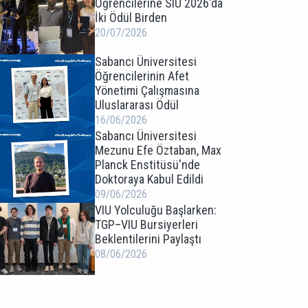
Öğrencilerine SIU 2026'da
İki Ödül Birden
20/07/2026
Sabancı Üniversitesi
Öğrencilerinin Afet
Yönetimi Çalışmasına
Uluslararası Ödül
16/06/2026
Sabancı Üniversitesi
Mezunu Efe Öztaban, Max
Planck Enstitüsü'nde
Doktoraya Kabul Edildi
09/06/2026
VIU Yolculuğu Başlarken:
TGP–VIU Bursiyerleri
Beklentilerini Paylaştı
08/06/2026