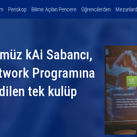
am
Periskop
Bilime Açılan Pencere
Öğrencilerden
Mezunlar
müz kAi Sabancı,
twork Programına
dilen tek kulüp