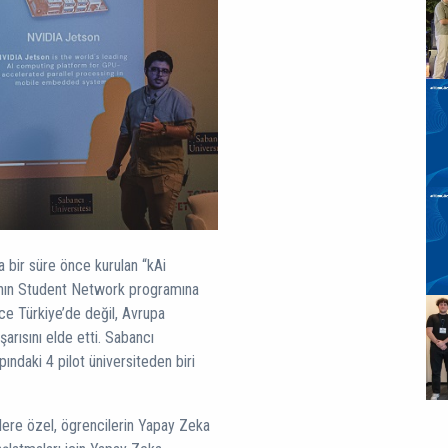
 bir süre önce kurulan “kAi
A’nın Student Network programına
ece Türkiye’de değil, Avrupa
rısını elde etti. Sabancı
ındaki 4 pilot üniversiteden biri
ere özel, ögrencilerin Yapay Zeka