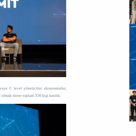
eye C level yöneticiler, ekonomistler,
hil olmak üzere toplam 350 kişi katıldı.