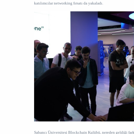
katılımcılar networking fırsatı da yakaladı.
Sabancı Üniversitesi Blockchain Kulübü, nereden geldiği fark