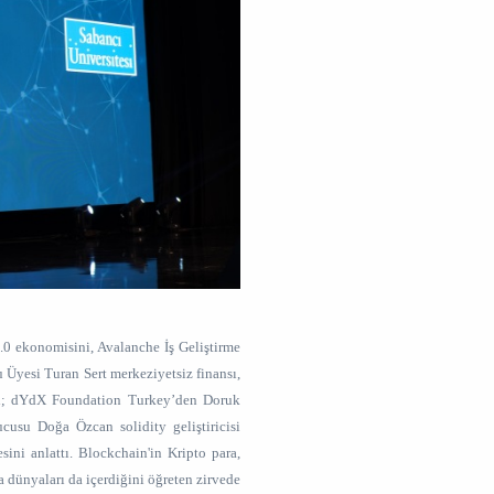
0 ekonomisini, Avalanche İş Geliştirme
Üyesi Turan Sert merkeziyetsiz finansı,
ı; dYdX Foundation Turkey’den Doruk
cusu Doğa Özcan solidity geliştiricisi
sini anlattı. Blockchain'in Kripto para,
dünyaları da içerdiğini öğreten zirvede