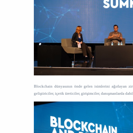
Blockchain dünyasının önde gelen isimlerini ağırlayan zirv
geliştiriciler, içerik üreticiler, girişimciler, danışmanlarda da