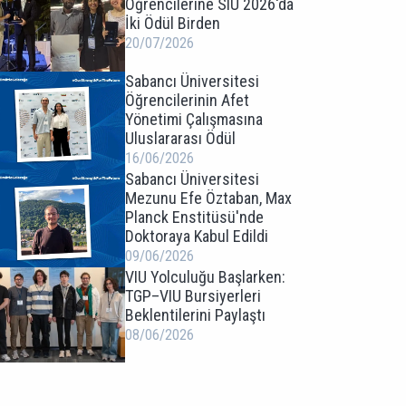
Öğrencilerine SIU 2026'da
İki Ödül Birden
20/07/2026
Sabancı Üniversitesi
Öğrencilerinin Afet
Yönetimi Çalışmasına
Uluslararası Ödül
16/06/2026
Sabancı Üniversitesi
Mezunu Efe Öztaban, Max
Planck Enstitüsü'nde
Doktoraya Kabul Edildi
09/06/2026
VIU Yolculuğu Başlarken:
TGP–VIU Bursiyerleri
Beklentilerini Paylaştı
08/06/2026