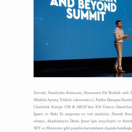
Zirvede, Familydao Kurucusu, Ekonomist Efe Bulduk web 3.
Müdürü Aytunç Yıldızlı tokenomics’i, Paribu Danışma Kurulu 
Chainlink Europe CM & ARGE’den Elif Umucu Oracle'lar
İşmen ve Baki Er araştırma ve veri analizini, Deneth Kuru
olmayı, Akademisyen Denis Şener işin sosyolojisi ve felsefe
NFT ve Metaverse gibi popüler kavramların dışında bambaşka 