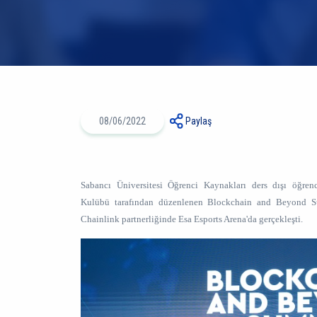
08/06/2022
Paylaş
Sabancı Üniversitesi Öğrenci Kaynakları ders dışı öğren
Kulübü tarafından düzenlenen Blockchain and Beyond S
Chainlink partnerliğinde Esa Esports Arena'da gerçekleşti.