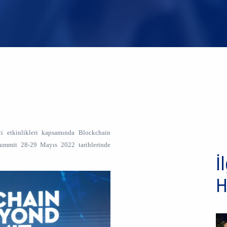
ci etkinlikleri kapsamında Blockchain
ummit 28-29 Mayıs 2022 tarihlerinde
İl
H